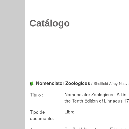
Catálogo
Nomenclator Zoologicus
/
Sheffield Airey Neav
Nomenclator Zoologicus : A Lis
Título :
the Tenth Edition of Linnaeus 1
Libro
Tipo de
documento:
Sheffield Airey Neave
, Editor cie