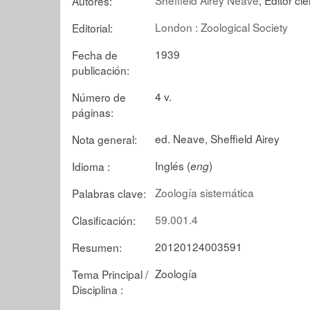
Autores:
London : Zoological Society
Editorial:
1939
Fecha de
publicación:
4 v.
Número de
páginas:
ed. Neave, Sheffield Airey
Nota general:
Inglés (
)
Idioma :
eng
Zoología sistemática
Palabras clave:
59.001.4
Clasificación:
20120124003591
Resumen:
Zoología
Tema Principal /
Disciplina :