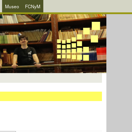
Museo
FCNyM