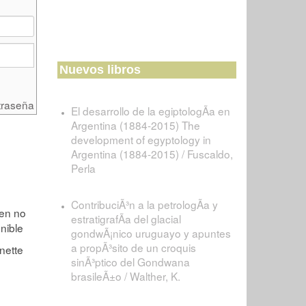
Nuevos libros
traseña
El desarrollo de la egiptologÃ­a en
Argentina (1884-2015) The
development of egyptology in
Argentina (1884-2015) / Fuscaldo,
Perla
ContribuciÃ³n a la petrologÃ­a y
estratigrafÃ­a del glacial
gondwÃ¡nico uruguayo y apuntes
a propÃ³sito de un croquis
sinÃ³ptico del Gondwana
brasileÃ±o / Walther, K.