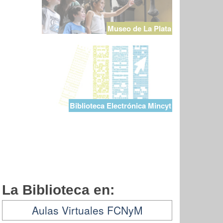
Museo de La Plata
Biblioteca Electrónica Mincyt
La Biblioteca en:
Aulas Virtuales FCNyM