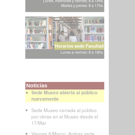
Lunes, miércoles y viernes: 8 a 14hs.
Martes y jueves: 8 a 17hs.
Horarios sede Facultad
Lunes a viernes: 8 a 18hs.
Noticias
Sede Museo abierta al público
nuevamente
Sede Museo cerrada al público
por obras en el Museo desde el
17/Mar
Viernes 6/Marzo: Ambas sede