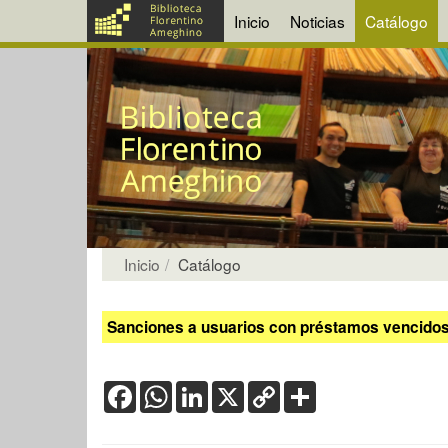
Inicio
Noticias
Catálogo
Inicio
Catálogo
Sanciones a usuarios con préstamos vencidos:
Facebook
WhatsApp
LinkedIn
X
Copy
Share
Link