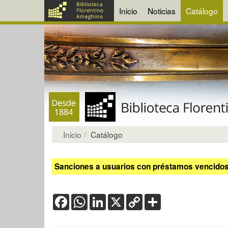
Inicio
Noticias
Catálogo
Inicio
Catálogo
Sanciones a usuarios con préstamos vencidos:
Facebook
WhatsApp
LinkedIn
X
Copy
Share
Link