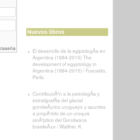
Nuevos libros
traseña
El desarrollo de la egiptologÃ­a en
Argentina (1884-2015) The
development of egyptology in
Argentina (1884-2015) / Fuscaldo,
Perla
ContribuciÃ³n a la petrologÃ­a y
estratigrafÃ­a del glacial
gondwÃ¡nico uruguayo y apuntes
a propÃ³sito de un croquis
sinÃ³ptico del Gondwana
brasileÃ±o / Walther, K.