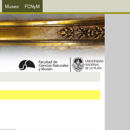
Museo
FCNyM