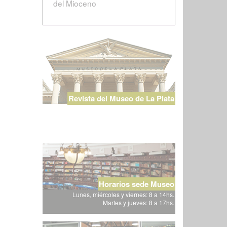
del Mioceno
Revista del Museo de La Plata
Horarios sede Museo
Lunes, miércoles y viernes: 8 a 14hs.
Martes y jueves: 8 a 17hs.