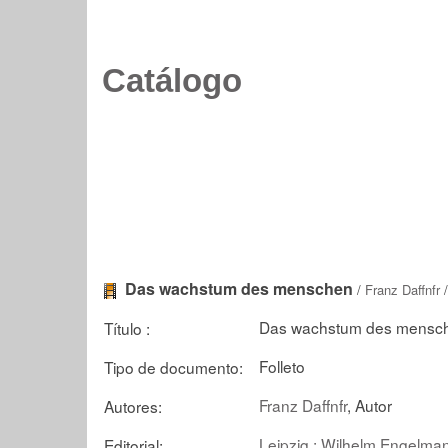
Catálogo
Das wachstum des menschen
/
Franz Daffnfr
/
Das wachstum des mensche
Título :
Folleto
Tipo de documento:
Franz Daffnfr
, Autor
Autores:
Leipzig : Wilhelm Engelma
Editorial: