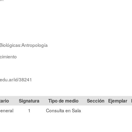
Biológicas:Antropología
cimiento
.edu.ar/id/38241
Signatura
Tipo de medio
Sección
eneral
1
Consulta en Sala