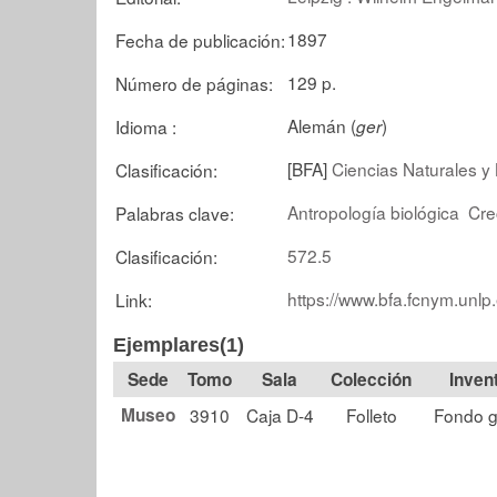
1897
Fecha de publicación:
129 p.
Número de páginas:
Alemán (
)
Idioma :
ger
[BFA]
Ciencias Naturales y 
Clasificación:
Antropología biológica
Cre
Palabras clave:
572.5
Clasificación:
https://www.bfa.fcnym.unlp
Link:
Ejemplares(1)
Tomo
Sala
Colección
Museo
3910
Caja D-4
Folleto
Fondo g