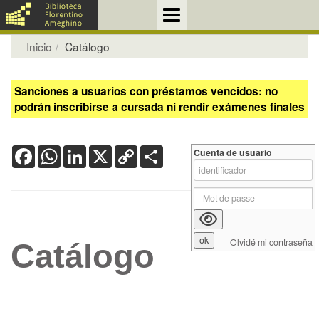
Inicio
Catálogo
Sanciones a usuarios con préstamos vencidos: no
podrán inscribirse a cursada ni rendir exámenes finales
Facebook
WhatsApp
LinkedIn
X
Copy
Share
Cuenta de usuario
Link
Olvidé mi contraseña
Catálogo