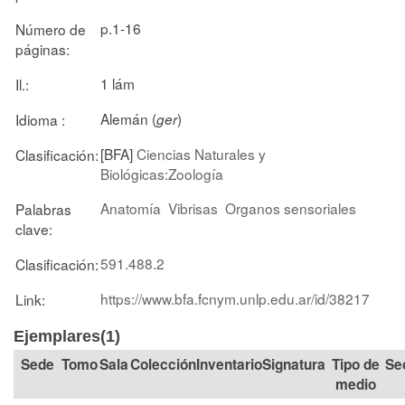
p.1-16
Número de
páginas:
1 lám
Il.:
Alemán (
)
Idioma :
ger
[BFA]
Ciencias Naturales y
Clasificación:
Biológicas:Zoología
Anatomía
Vibrisas
Organos sensoriales
Palabras
clave:
591.488.2
Clasificación:
https://www.bfa.fcnym.unlp.edu.ar/id/38217
Link:
Ejemplares(1)
Tomo
Sala
Colección
Signatura
Tipo de
Se
medio