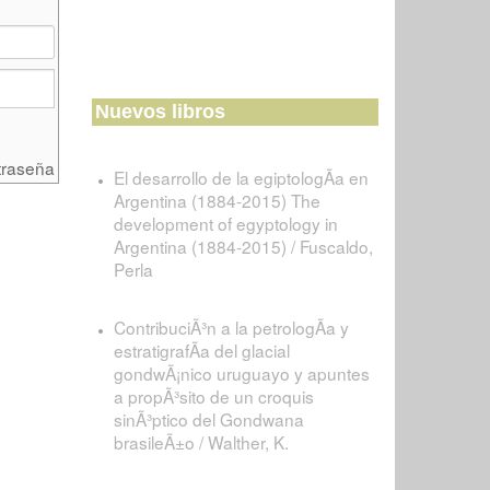
Nuevos libros
traseña
El desarrollo de la egiptologÃ­a en
Argentina (1884-2015) The
development of egyptology in
Argentina (1884-2015) / Fuscaldo,
Perla
ContribuciÃ³n a la petrologÃ­a y
estratigrafÃ­a del glacial
gondwÃ¡nico uruguayo y apuntes
a propÃ³sito de un croquis
sinÃ³ptico del Gondwana
brasileÃ±o / Walther, K.