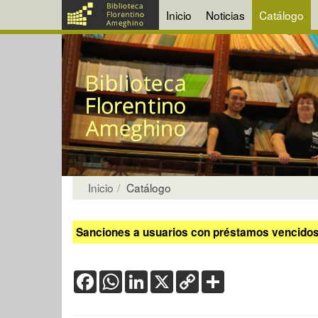
Inicio
Noticias
Catálogo
Inicio
Catálogo
Sanciones a usuarios con préstamos vencidos:
Facebook
WhatsApp
LinkedIn
X
Copy
Share
Link