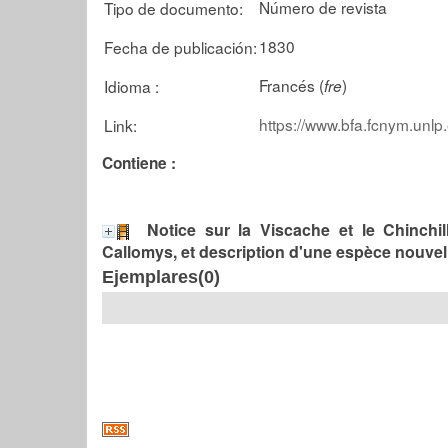
Número de revista
Tipo de documento:
1830
Fecha de publicación:
Francés (
)
Idioma :
fre
https://www.bfa.fcnym.unlp
Link:
Contiene :
Notice sur la Viscache et le Chinchi
Callomys, et description d'une espèce nouvel
Ejemplares(0)