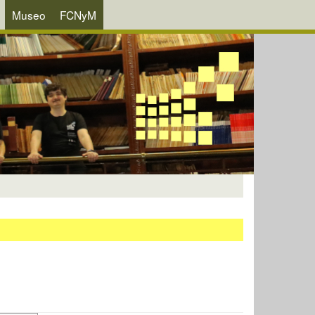
Museo
FCNyM