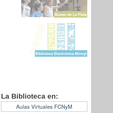
Museo de La Plata
Biblioteca Electrónica Mincyt
La Biblioteca en:
Aulas Virtuales FCNyM