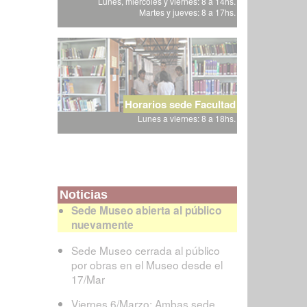
Lunes, miércoles y viernes: 8 a 14hs.
Martes y jueves: 8 a 17hs.
Horarios sede Facultad
Lunes a viernes: 8 a 18hs.
Noticias
Sede Museo abierta al público
nuevamente
Sede Museo cerrada al público
por obras en el Museo desde el
17/Mar
Viernes 6/Marzo: Ambas sede