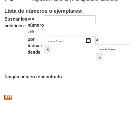
Lista de números o ejemplares:
por
Buscar los
número
boletines :
: le
por
a
fecha :
desde
Ningún número encontrado