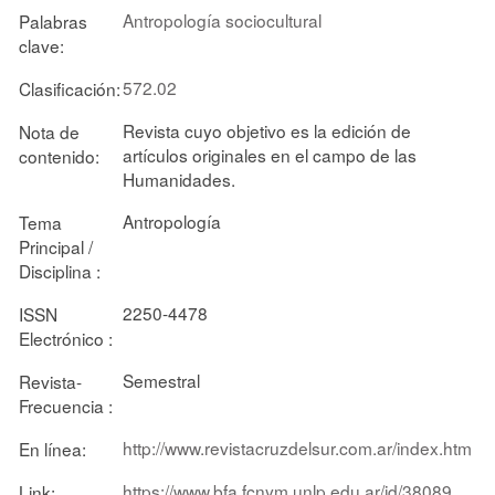
Antropología sociocultural
Palabras
clave:
572.02
Clasificación:
Revista cuyo objetivo es la edición de
Nota de
artículos originales en el campo de las
contenido:
Humanidades.
Antropología
Tema
Principal /
Disciplina :
2250-4478
ISSN
Electrónico :
Semestral
Revista-
Frecuencia :
http://www.revistacruzdelsur.com.ar/index.htm
En línea:
https://www.bfa.fcnym.unlp.edu.ar/id/38089
Link: