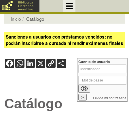
Inicio
Catálogo
Sanciones a usuarios con préstamos vencidos: no
podrán inscribirse a cursada ni rendir exámenes finales
Facebook
WhatsApp
LinkedIn
X
Copy
Share
Cuenta de usuario
Link
Olvidé mi contraseña
Catálogo