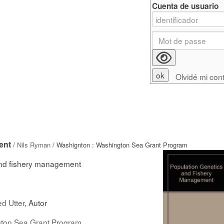
Cuenta de usuario
Olvidé mi con
ent
/
Nils Ryman
/ Washignton : Washington Sea Grant Program
and fishery management
ed Utter
, Autor
gton Sea Grant Program