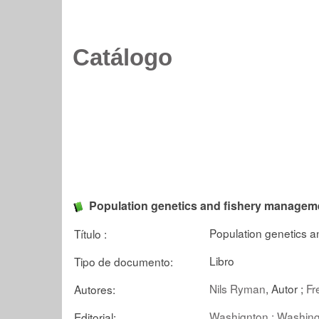
Catálogo
Population genetics and fishery managem
Population genetics 
Título :
Libro
Tipo de documento:
Nils Ryman
, Autor ;
Fr
Autores:
Washignton : Washin
Editorial: