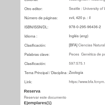
Seattle : University o
Otro editor:
xvii, 420 p. : il
Número de páginas:
978-0-295-96436-2
ISBN/ISSN/DL:
Inglés (
)
Idioma :
eng
[BFA]
Ciencias Natural
Clasificación:
Peces
Genética de p
Palabras clave:
597:575.1
Clasificación:
Zoología
Tema Principal / Disciplina :
https://www.bfa.fcnym
Link:
Reserva
Reservar este documento
Ejemplares(1)