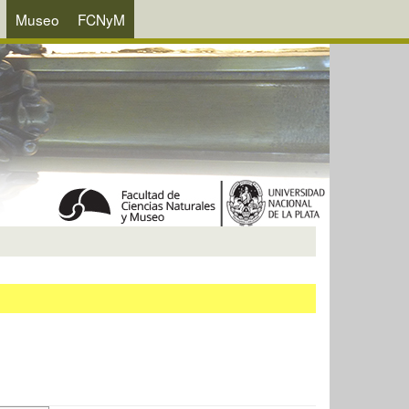
Museo
FCNyM