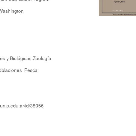
f Washington
es y Biológicas:Zoología
oblaciones
Pesca
.unlp.edu.ar/id/38056