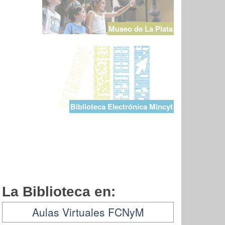
Museo de La Plata
Biblioteca Electrónica Mincyt
La Biblioteca en:
Aulas Virtuales FCNyM