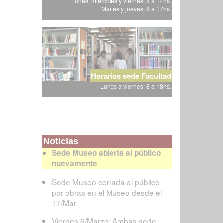
Lunes, miércoles y viernes: 8 a 14hs.
Martes y jueves: 8 a 17hs.
Horarios sede Facultad
Lunes a viernes: 8 a 18hs.
Noticias
Sede Museo abierta al público
nuevamente
Sede Museo cerrada al público
por obras en el Museo desde el
17/Mar
Viernes 6/Marzo: Ambas sede