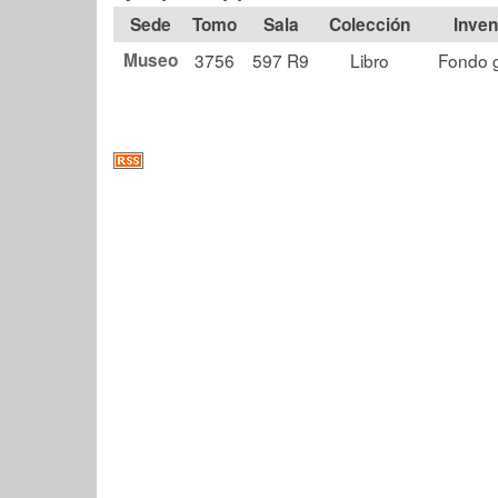
Tomo
Sala
Colección
Museo
3756
597 R9
Libro
Fondo 