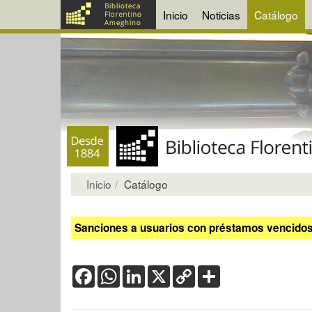
Inicio
Noticias
Catálogo
Inicio
Catálogo
Sanciones a usuarios con préstamos vencidos:
Facebook
WhatsApp
LinkedIn
X
Copy
Share
Link