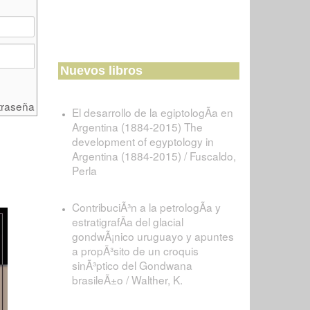
Nuevos libros
traseña
El desarrollo de la egiptologÃ­a en
Argentina (1884-2015) The
development of egyptology in
Argentina (1884-2015) / Fuscaldo,
Perla
ContribuciÃ³n a la petrologÃ­a y
estratigrafÃ­a del glacial
gondwÃ¡nico uruguayo y apuntes
a propÃ³sito de un croquis
sinÃ³ptico del Gondwana
brasileÃ±o / Walther, K.