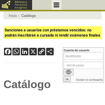
Inicio
Catálogo
Sanciones a usuarios con préstamos vencidos: no
podrán inscribirse a cursada ni rendir exámenes finales
Facebook
WhatsApp
LinkedIn
X
Copy
Share
Cuenta de usuario
Link
Olvidé mi contraseña
Catálogo