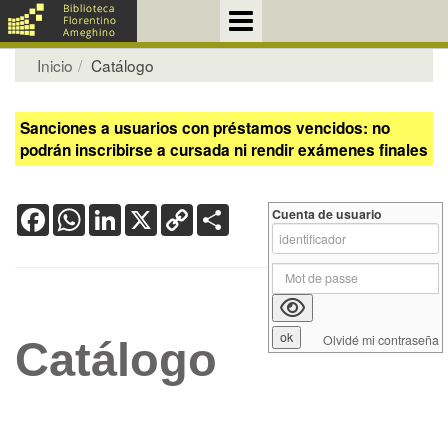
Inicio
Catálogo
Sanciones a usuarios con préstamos vencidos: no
podrán inscribirse a cursada ni rendir exámenes finales
Facebook
WhatsApp
LinkedIn
X
Copy
Share
Cuenta de usuario
Link
Olvidé mi contraseña
Catálogo