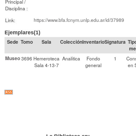
Principal /
Disciplina :
https://www.bfa.fcnym.unlp.edu.ar/id/37989
Link:
Ejemplares(1)
Tomo
Sala
Colección
Signatura
Tip
me
Museo
3696
Hemeroteca
Analítica
Fondo
1
Cons
Sala 4-13-7
general
en 