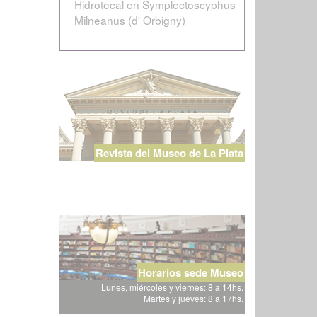
Hidrotecal en Symplectoscyphus
Milneanus (d' Orbigny)
Revista del Museo de La Plata
Horarios sede Museo
Lunes, miércoles y viernes: 8 a 14hs.
Martes y jueves: 8 a 17hs.