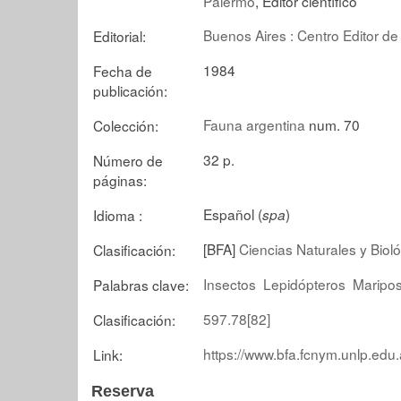
Palermo
, Editor científico
Buenos Aires : Centro Editor de
Editorial:
1984
Fecha de
publicación:
Fauna argentina
num. 70
Colección:
32 p.
Número de
páginas:
Español (
)
Idioma :
spa
[BFA]
Ciencias Naturales y Biol
Clasificación:
Insectos
Lepidópteros
Maripo
Palabras clave:
597.78[82]
Clasificación:
https://www.bfa.fcnym.unlp.edu.
Link:
Reserva