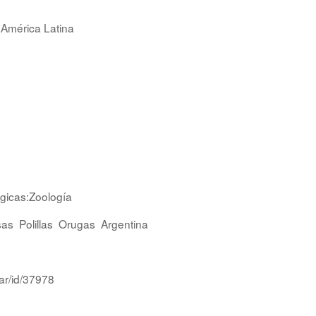
 América Latina
ógicas:Zoología
sas
Polillas
Orugas
Argentina
ar/id/37978