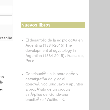
Nuevos libros
traseña
El desarrollo de la egiptologÃ­a en
Argentina (1884-2015) The
development of egyptology in
Argentina (1884-2015) / Fuscaldo,
Perla
ContribuciÃ³n a la petrologÃ­a y
estratigrafÃ­a del glacial
gondwÃ¡nico uruguayo y apuntes
a propÃ³sito de un croquis
sinÃ³ptico del Gondwana
brasileÃ±o / Walther, K.