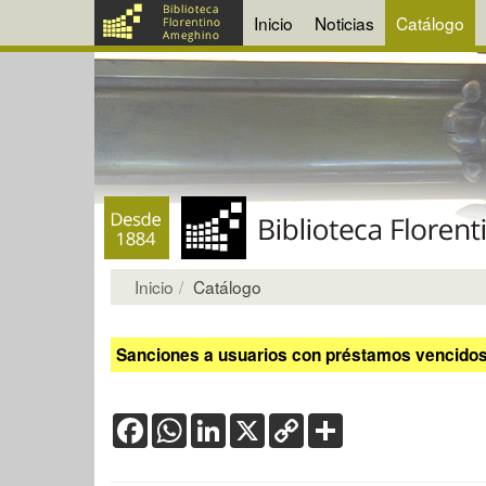
Inicio
Noticias
Catálogo
Inicio
Catálogo
Sanciones a usuarios con préstamos vencidos:
Facebook
WhatsApp
LinkedIn
X
Copy
Share
Link