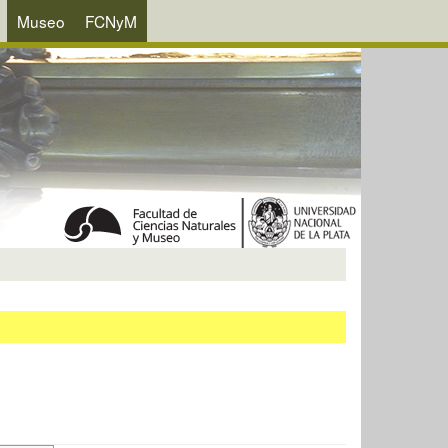
Museo
FCNyM