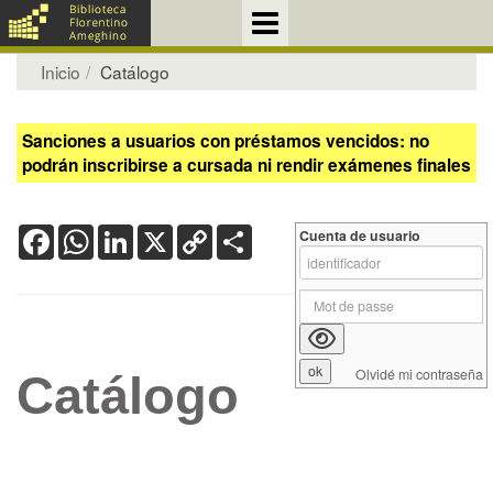
Inicio
Catálogo
Sanciones a usuarios con préstamos vencidos: no
podrán inscribirse a cursada ni rendir exámenes finales
Facebook
WhatsApp
LinkedIn
X
Copy
Share
Cuenta de usuario
Link
Olvidé mi contraseña
Catálogo