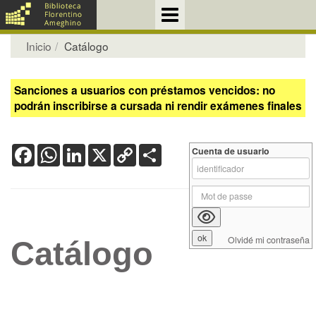
Inicio
Catálogo
Sanciones a usuarios con préstamos vencidos: no
podrán inscribirse a cursada ni rendir exámenes finales
Facebook
WhatsApp
LinkedIn
X
Copy
Share
Cuenta de usuario
Link
Olvidé mi contraseña
Catálogo