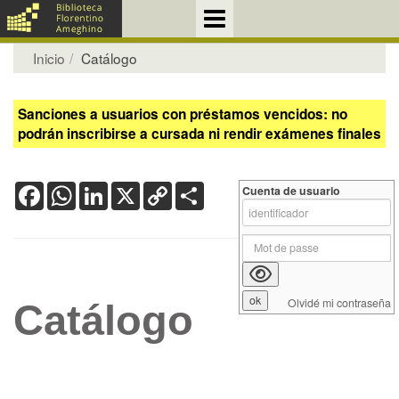
Inicio
Catálogo
Sanciones a usuarios con préstamos vencidos: no
podrán inscribirse a cursada ni rendir exámenes finales
Facebook
WhatsApp
LinkedIn
X
Copy
Share
Cuenta de usuario
Link
Olvidé mi contraseña
Catálogo