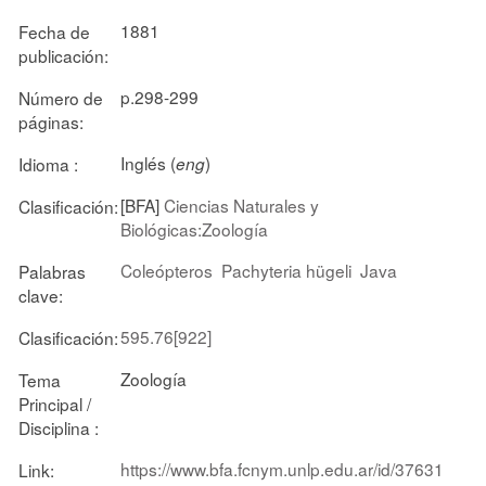
1881
Fecha de
publicación:
p.298-299
Número de
páginas:
Inglés (
)
Idioma :
eng
[BFA]
Ciencias Naturales y
Clasificación:
Biológicas:Zoología
Coleópteros
Pachyteria hügeli
Java
Palabras
clave:
595.76[922]
Clasificación:
Zoología
Tema
Principal /
Disciplina :
https://www.bfa.fcnym.unlp.edu.ar/id/37631
Link: