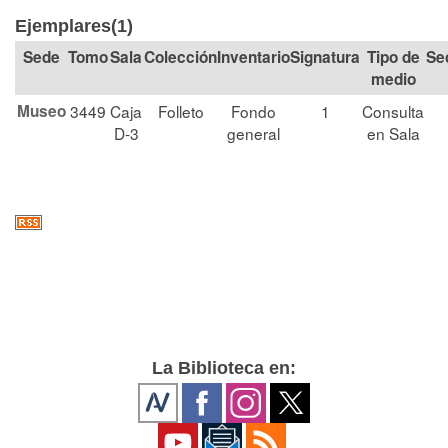
Ejemplares(1)
Tomo
Sala
Colección
Signatura
Tipo de
Se
medio
Museo
3449
Caja
Folleto
Fondo
1
Consulta
D-3
general
en Sala
La Biblioteca en: