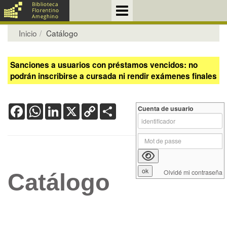
Inicio
Catálogo
Sanciones a usuarios con préstamos vencidos: no
podrán inscribirse a cursada ni rendir exámenes finales
Facebook
WhatsApp
LinkedIn
X
Copy
Share
Cuenta de usuario
Link
Olvidé mi contraseña
Catálogo