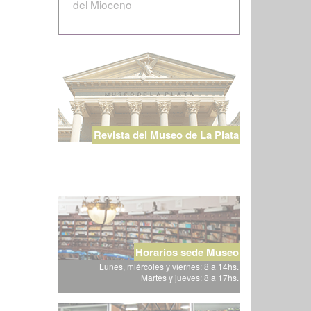
del Mioceno
Revista del Museo de La Plata
Horarios sede Museo
Lunes, miércoles y viernes: 8 a 14hs.
Martes y jueves: 8 a 17hs.