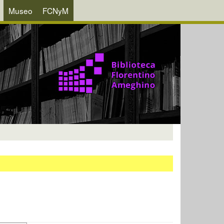
Museo
FCNyM