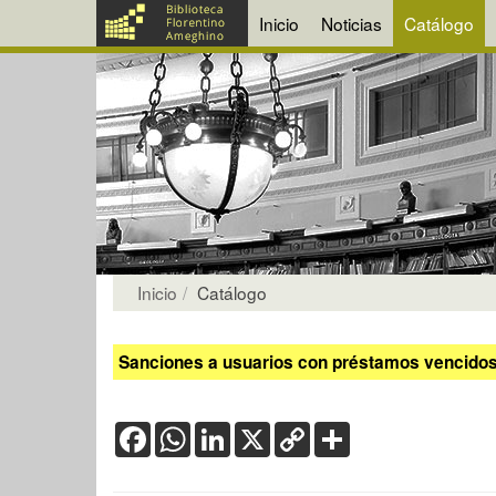
Inicio
Noticias
Catálogo
Inicio
Catálogo
Sanciones a usuarios con préstamos vencidos:
Facebook
WhatsApp
LinkedIn
X
Copy
Share
Link