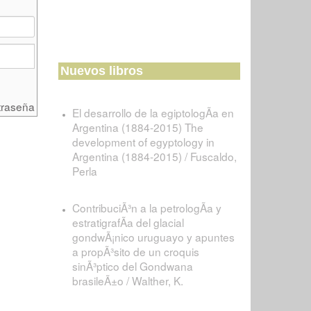
Nuevos libros
traseña
El desarrollo de la egiptologÃ­a en
Argentina (1884-2015) The
development of egyptology in
Argentina (1884-2015) / Fuscaldo,
Perla
ContribuciÃ³n a la petrologÃ­a y
estratigrafÃ­a del glacial
gondwÃ¡nico uruguayo y apuntes
a propÃ³sito de un croquis
sinÃ³ptico del Gondwana
brasileÃ±o / Walther, K.