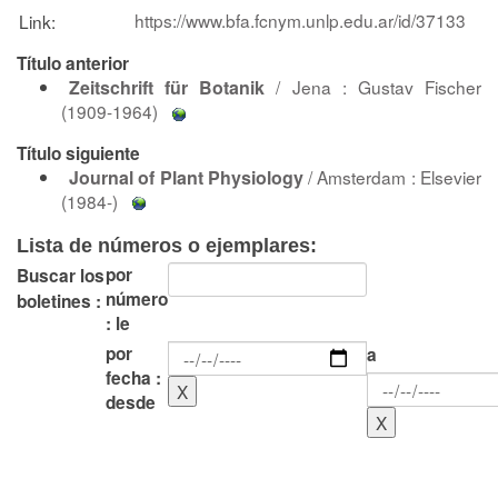
https://www.bfa.fcnym.unlp.edu.ar/id/37133
Link:
Título anterior
Zeitschrift für Botanik
/ Jena : Gustav Fischer
(1909-1964)
Título siguiente
Journal of Plant Physiology
/ Amsterdam : Elsevier
(1984-)
Lista de números o ejemplares:
por
Buscar los
número
boletines :
: le
por
a
fecha :
desde