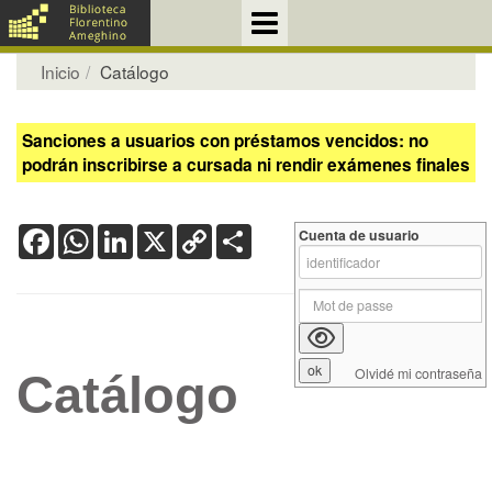
Inicio
Catálogo
Sanciones a usuarios con préstamos vencidos: no
podrán inscribirse a cursada ni rendir exámenes finales
Facebook
WhatsApp
LinkedIn
X
Copy
Share
Cuenta de usuario
Link
Olvidé mi contraseña
Catálogo