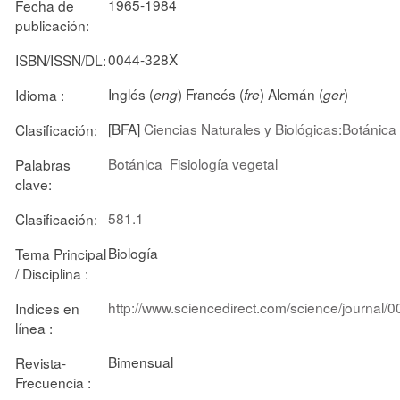
1965-1984
Fecha de
publicación:
0044-328X
ISBN/ISSN/DL:
Inglés (
) Francés (
) Alemán (
)
Idioma :
eng
fre
ger
[BFA]
Ciencias Naturales y Biológicas:Botánica
Clasificación:
Botánica
Fisiología vegetal
Palabras
clave:
581.1
Clasificación:
Biología
Tema Principal
/ Disciplina :
http://www.sciencedirect.com/science/journal
Indices en
línea :
Bimensual
Revista-
Frecuencia :