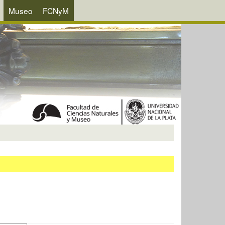
Museo
FCNyM