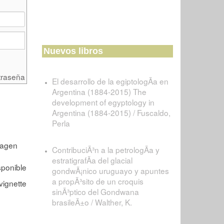
Nuevos libros
traseña
El desarrollo de la egiptologÃ­a en
Argentina (1884-2015) The
development of egyptology in
Argentina (1884-2015) / Fuscaldo,
Perla
ContribuciÃ³n a la petrologÃ­a y
estratigrafÃ­a del glacial
gondwÃ¡nico uruguayo y apuntes
a propÃ³sito de un croquis
sinÃ³ptico del Gondwana
brasileÃ±o / Walther, K.