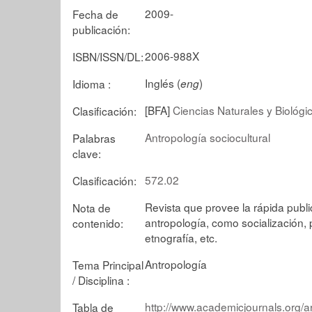
2009-
Fecha de
publicación:
2006-988X
ISBN/ISSN/DL:
Inglés (
)
Idioma :
eng
[BFA]
Ciencias Naturales y Biológi
Clasificación:
Antropología sociocultural
Palabras
clave:
572.02
Clasificación:
Revista que provee la rápida publi
Nota de
antropología, como socialización, 
contenido:
etnografía, etc.
Antropología
Tema Principal
/ Disciplina :
http://www.academicjournals.org/art
Tabla de