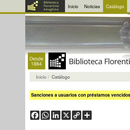
Inicio
Noticias
Catálogo
Inicio
Catálogo
Sanciones a usuarios con préstamos vencidos:
Facebook
WhatsApp
LinkedIn
X
Copy
Share
Link