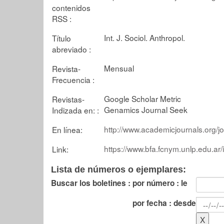
contenidos
RSS :
Int. J. Sociol. Anthropol.
Título
abreviado :
Mensual
Revista-
Frecuencia :
Google Scholar Metric
Revistas-
Genamics Journal Seek
Indizada en: :
http://www.academicjournals.org/j
En línea:
https://www.bfa.fcnym.unlp.edu.ar
Link:
Lista de números o ejemplares:
Buscar los boletines :
por número : le
por fecha : desde