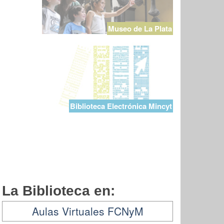
Museo de La Plata
Biblioteca Electrónica Mincyt
La Biblioteca en:
Aulas Virtuales FCNyM