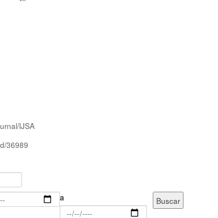
ournal/IJSA
/id/36989
a