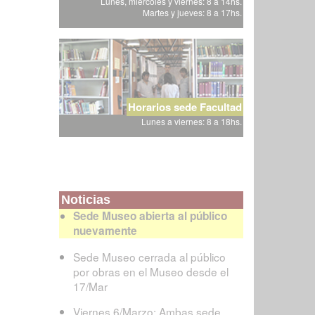
Lunes, miércoles y viernes: 8 a 14hs.
Martes y jueves: 8 a 17hs.
Horarios sede Facultad
Lunes a viernes: 8 a 18hs.
Noticias
Sede Museo abierta al público
nuevamente
Sede Museo cerrada al público
por obras en el Museo desde el
17/Mar
Viernes 6/Marzo: Ambas sede