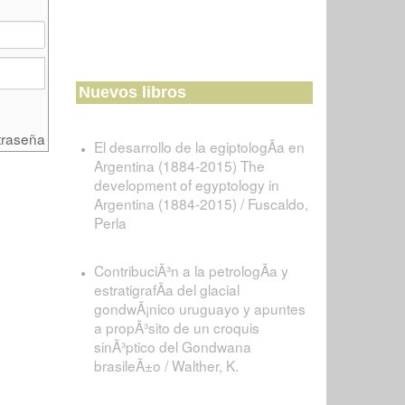
Nuevos libros
traseña
El desarrollo de la egiptologÃ­a en
Argentina (1884-2015) The
development of egyptology in
Argentina (1884-2015) / Fuscaldo,
Perla
ContribuciÃ³n a la petrologÃ­a y
estratigrafÃ­a del glacial
gondwÃ¡nico uruguayo y apuntes
a propÃ³sito de un croquis
sinÃ³ptico del Gondwana
brasileÃ±o / Walther, K.