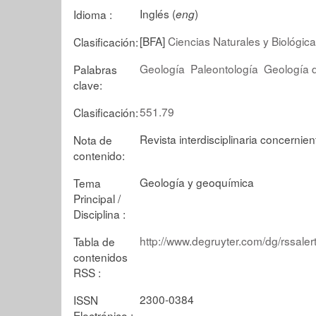
Inglés (
)
Idioma :
eng
[BFA]
Ciencias Naturales y Biológica
Clasificación:
Geología
Paleontología
Geología d
Palabras
clave:
551.79
Clasificación:
Revista interdisciplinaria concernie
Nota de
contenido:
Geología y geoquímica
Tema
Principal /
Disciplina :
http://www.degruyter.com/dg/rssa
Tabla de
contenidos
RSS :
2300-0384
ISSN
Electrónico :