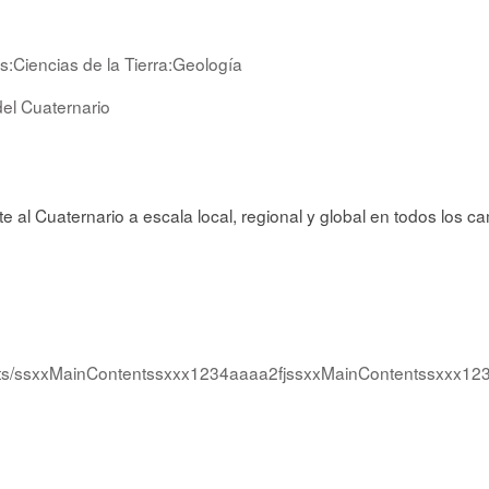
s:Ciencias de la Tierra:Geología
el Cuaternario
nte al Cuaternario a escala local, regional y global en todos los 
lerts/ssxxMainContentssxxx1234aaaa2fjssxxMainContentssxxx12