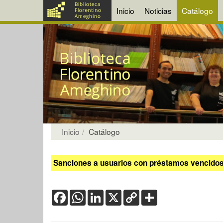
Inicio
Noticias
Catálogo
Inicio
Catálogo
Sanciones a usuarios con préstamos vencidos:
Facebook
WhatsApp
LinkedIn
X
Copy
Share
Link