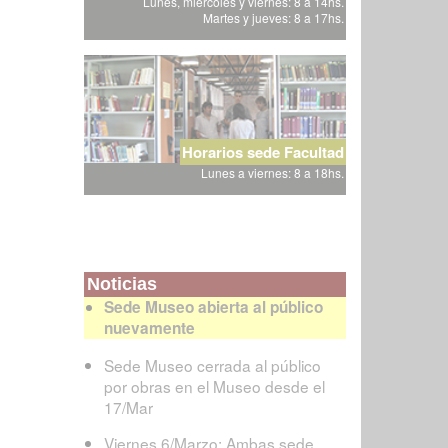
Lunes, miércoles y viernes: 8 a 14hs.
Martes y jueves: 8 a 17hs.
Horarios sede Facultad
Lunes a viernes: 8 a 18hs.
Noticias
Sede Museo abierta al público
nuevamente
Sede Museo cerrada al público
por obras en el Museo desde el
17/Mar
Viernes 6/Marzo: Ambas sede