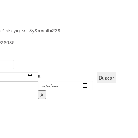
qua?rskey=pksT3y&result=228
d/36958
a