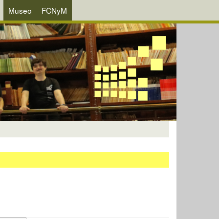
Museo
FCNyM