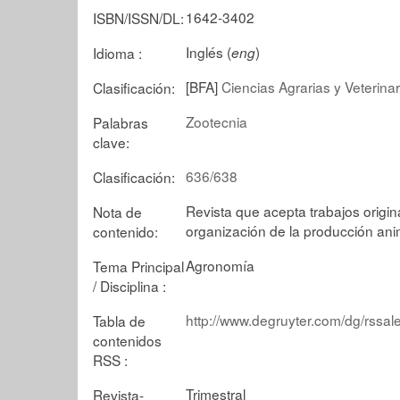
1642-3402
ISBN/ISSN/DL:
Inglés (
)
Idioma :
eng
[BFA]
Ciencias Agrarias y Veterin
Clasificación:
Zootecnia
Palabras
clave:
636/638
Clasificación:
Revista que acepta trabajos origina
Nota de
organización de la producción anim
contenido:
Agronomía
Tema Principal
/ Disciplina :
http://www.degruyter.com/dg/rs
Tabla de
contenidos
RSS :
Trimestral
Revista-