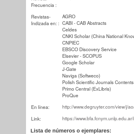
Frecuencia :
AGRO
Revistas-
CABI - CAB Abstracts
Indizada en: :
Celdes
CNKI Scholar (China National Know
CNPIEC
EBSCO Discovery Service
Elsevier - SCOPUS
Google Scholar
J-Gate
Naviga (Softweco)
Polish Scientific Journals Contents
Primo Central (ExLibris)
ProQue
http://www.degruyter.com/view/j
En línea:
https://www.bfa.fcnym.unlp.edu.ar
Link:
Lista de números o ejemplares: