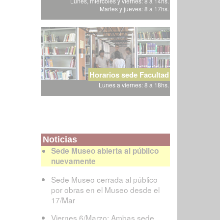
Lunes, miércoles y viernes: 8 a 14hs.
Martes y jueves: 8 a 17hs.
Horarios sede Facultad
Lunes a viernes: 8 a 18hs.
Noticias
Sede Museo abierta al público
nuevamente
Sede Museo cerrada al público
por obras en el Museo desde el
17/Mar
Viernes 6/Marzo: Ambas sede