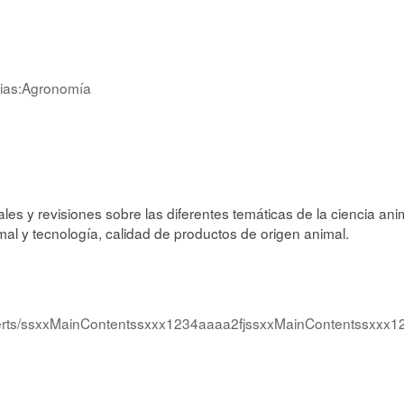
arias:Agronomía
les y revisiones sobre las diferentes temáticas de la ciencia anima
al y tecnología, calidad de productos de origen animal.
salerts/ssxxMainContentssxxx1234aaaa2fjssxxMainContentssxx