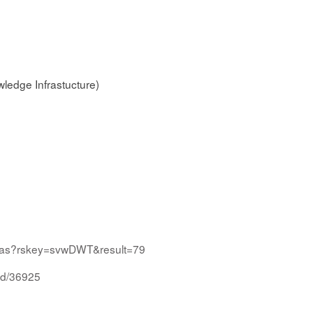
ledge Infrastucture)
/aoas?rskey=svwDWT&result=79
/id/36925