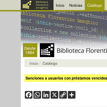
Inicio
Noticias
Catálogo
Inicio
Catálogo
Sanciones a usuarios con préstamos vencidos:
Facebook
WhatsApp
LinkedIn
X
Copy
Share
Link