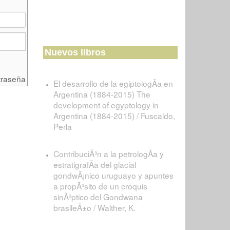
Nuevos libros
traseña
El desarrollo de la egiptologÃ­a en
Argentina (1884-2015) The
development of egyptology in
Argentina (1884-2015) / Fuscaldo,
Perla
ContribuciÃ³n a la petrologÃ­a y
estratigrafÃ­a del glacial
gondwÃ¡nico uruguayo y apuntes
a propÃ³sito de un croquis
sinÃ³ptico del Gondwana
brasileÃ±o / Walther, K.