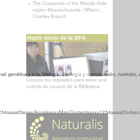
The Copepods of the Woods Hole
region Massachusetts / Wilson,
Charles Branch
Hazte socio de la BFA
l: genética y cría, biología, fisiología y reproducción, nutrición,
Conoce los requisitos para tener una
cuenta de usuario de la Biblioteca.
x1234aaaa2faoas/AnnalsssxxMainContentssxxx1234aaaa20ofssx