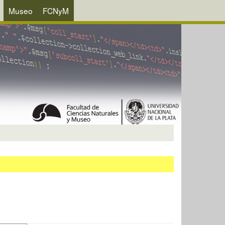
Museo
FCNyM