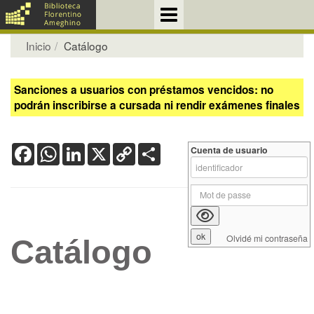
Inicio
Catálogo
Sanciones a usuarios con préstamos vencidos: no
podrán inscribirse a cursada ni rendir exámenes finales
Facebook
WhatsApp
LinkedIn
X
Copy
Share
Cuenta de usuario
Link
Olvidé mi contraseña
Catálogo