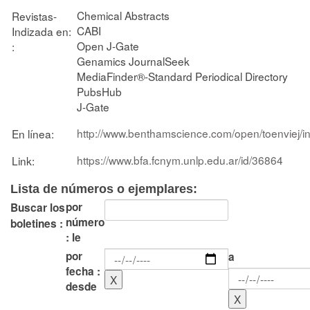
Chemical Abstracts
Revistas-
CABI
Indizada en:
Open J-Gate
:
Genamics JournalSeek
MediaFinder®-Standard Periodical Directory
PubsHub
J-Gate
http://www.benthamscience.com/open/toenviej/i
En línea:
https://www.bfa.fcnym.unlp.edu.ar/id/36864
Link:
Lista de números o ejemplares:
por
Buscar los
número
boletines :
: le
por
a
fecha :
desde