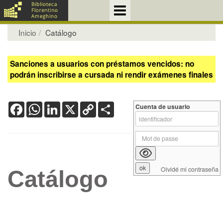
Inicio
Catálogo
Sanciones a usuarios con préstamos vencidos: no
podrán inscribirse a cursada ni rendir exámenes finales
Facebook
WhatsApp
LinkedIn
X
Copy
Share
Cuenta de usuario
Link
Olvidé mi contraseña
Catálogo