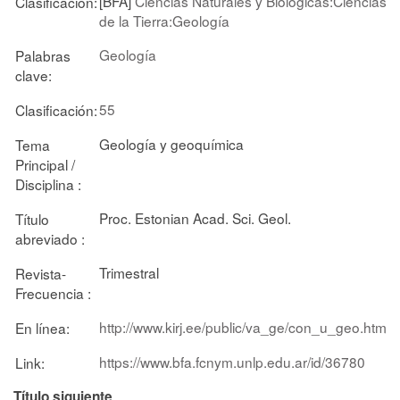
[BFA]
Ciencias Naturales y Biológicas:Ciencias
Clasificación:
de la Tierra:Geología
Geología
Palabras
clave:
55
Clasificación:
Geología y geoquímica
Tema
Principal /
Disciplina :
Proc. Estonian Acad. Sci. Geol.
Título
abreviado :
Trimestral
Revista-
Frecuencia :
http://www.kirj.ee/public/va_ge/con_u_geo.htm
En línea:
https://www.bfa.fcnym.unlp.edu.ar/id/36780
Link:
Título siguiente