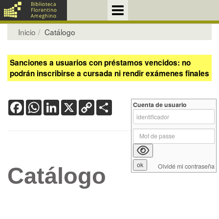
Inicio
Catálogo
Sanciones a usuarios con préstamos vencidos: no
podrán inscribirse a cursada ni rendir exámenes finales
Facebook
WhatsApp
LinkedIn
X
Copy
Share
Cuenta de usuario
Link
Olvidé mi contraseña
Catálogo