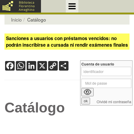
Inicio
Catálogo
Sanciones a usuarios con préstamos vencidos: no
podrán inscribirse a cursada ni rendir exámenes finales
Facebook
WhatsApp
LinkedIn
X
Copy
Share
Cuenta de usuario
Link
Olvidé mi contraseña
Catálogo