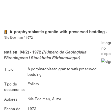
A porphyroblastic granite with preserved bedding
/
Nils Edelman
/ 1972
94(2) - 1972
(Número de Geologiska
está en
Föreningens i Stockholm Förhandlingar)
A porphyroblastic granite with preserved
Título :
bedding
Folleto
Tipo de
documento:
Nils Edelman
, Autor
Autores:
1972
Fecha de