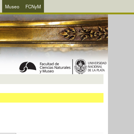
Museo
FCNyM