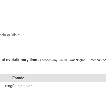
.edu.ar/idb/799
 of evolutionary time
/
Stephen Jay Gould
/ Washington : American As
Estado
ningún ejemplar