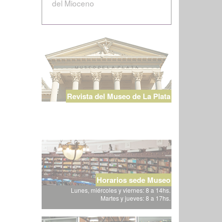
del Mioceno
Revista del Museo de La Plata
Horarios sede Museo
Lunes, miércoles y viernes: 8 a 14hs.
Martes y jueves: 8 a 17hs.