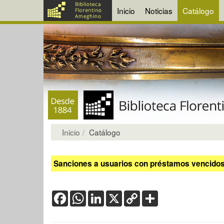
Inicio
Noticias
Catálogo
Inicio
Catálogo
Sanciones a usuarios con préstamos vencidos:
Facebook
WhatsApp
LinkedIn
X
Copy
Share
Link