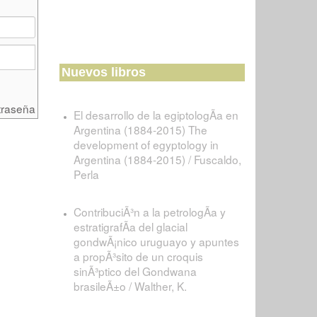
Nuevos libros
traseña
El desarrollo de la egiptologÃ­a en
Argentina (1884-2015) The
development of egyptology in
Argentina (1884-2015) / Fuscaldo,
Perla
ContribuciÃ³n a la petrologÃ­a y
estratigrafÃ­a del glacial
gondwÃ¡nico uruguayo y apuntes
a propÃ³sito de un croquis
sinÃ³ptico del Gondwana
brasileÃ±o / Walther, K.