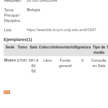
Resumen:
Biología
Tema
Principal /
Disciplina :
https://www.bfa.fcnym.unlp.edu.ar/id/3597
Link:
Ejemplares(1)
Tomo
Sala
Colección
Signatura
Tipo de
medio
Museo
27081
581.9
Libro
Fondo
0
Consulta
82
general
en Sala
S2