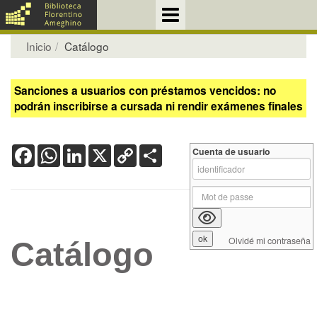
Inicio
Catálogo
Sanciones a usuarios con préstamos vencidos: no
podrán inscribirse a cursada ni rendir exámenes finales
Facebook
WhatsApp
LinkedIn
X
Copy
Share
Cuenta de usuario
Link
Olvidé mi contraseña
Catálogo