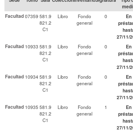
Tomo
Sala
Colección
Signatura
Tipo 
medi
Facultad
07359
581.9
Libro
Fondo
0
En
821.2
general
prést
C1
hast
27/11/
Facultad
10933
581.9
Libro
Fondo
0
En
821.2
general
prést
C1
hast
27/11/
Facultad
10934
581.9
Libro
Fondo
0
En
821.2
general
prést
C1
hast
27/11/
Facultad
10935
581.9
Libro
Fondo
1
En
821.2
general
prést
C1
hast
27/11/