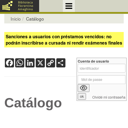
Inicio
Catálogo
Sanciones a usuarios con préstamos vencidos: no
podrán inscribirse a cursada ni rendir exámenes finales
Facebook
WhatsApp
LinkedIn
X
Copy
Share
Cuenta de usuario
Link
Olvidé mi contraseña
Catálogo