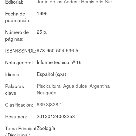
Junín de los Andes : Hemisferio Sur
Editorial:
1995
Fecha de
publicación:
25 p.
Número de
páginas:
978-950-504-536-5
ISBN/ISSN/DL:
Informe técnico nº 16
Nota general:
Español (
)
Idioma :
spa
Piscicultura
Agua dulce
Argentina
Palabras
Neuquén
clave:
639.3[828.1]
Clasificación:
20120124003253
Resumen:
Zoología
Tema Principal
/ Disciplina :