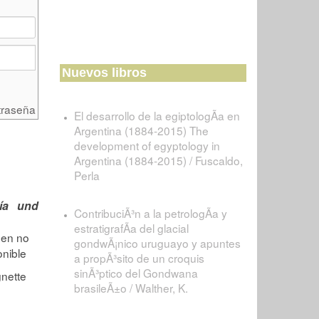
Nuevos libros
traseña
El desarrollo de la egiptologÃ­a en
Argentina (1884-2015) The
development of egyptology in
Argentina (1884-2015) / Fuscaldo,
Perla
ía und
ContribuciÃ³n a la petrologÃ­a y
estratigrafÃ­a del glacial
gondwÃ¡nico uruguayo y apuntes
a propÃ³sito de un croquis
sinÃ³ptico del Gondwana
brasileÃ±o / Walther, K.