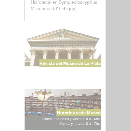
Hidrotecal en Symplectoscyphus
Milneanus (d' Orbigny)
Revista del Museo de La Plata
Horarios sede Museo
Lunes, miércoles y viernes: 8 a 14hs.
Martes y jueves: 8 a 17hs.