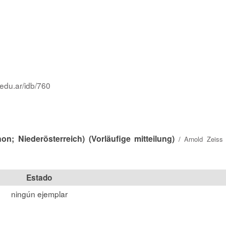
.edu.ar/idb/760
on; Niederösterreich) (Vorläufige mitteilung)
/
Arnold Zeiss
Estado
ningún ejemplar