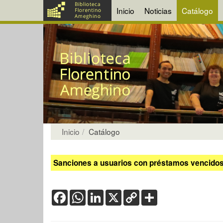
Inicio
Noticias
Catálogo
Inicio
Catálogo
Sanciones a usuarios con préstamos vencidos:
Facebook
WhatsApp
LinkedIn
X
Copy
Share
Link