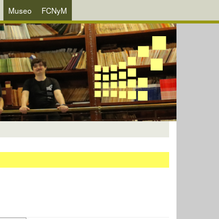
Museo
FCNyM