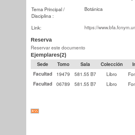
Botánica
Tema Principal /
Disciplina :
https://www.bfa.fcnym.u
Link:
Reserva
Reservar este documento
Ejemplares(2)
Tomo
Sala
Colección
Facultad
19479
581.55 B7
Libro
Fo
Facultad
06789
581.55 B7
Libro
Fo