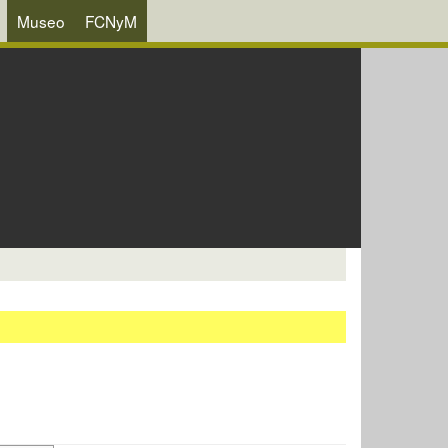
Museo
FCNyM