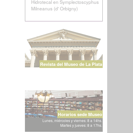
Hidrotecal en Symplectoscyphus
Milneanus (d' Orbigny)
Revista del Museo de La Plata
Horarios sede Museo
Lunes, miércoles y viernes: 8 a 14hs.
Martes y jueves: 8 a 17hs.