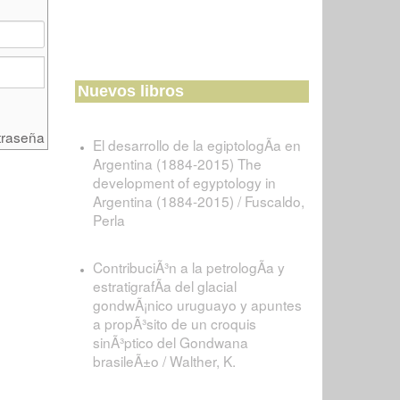
Nuevos libros
traseña
El desarrollo de la egiptologÃ­a en
Argentina (1884-2015) The
development of egyptology in
Argentina (1884-2015) / Fuscaldo,
Perla
ContribuciÃ³n a la petrologÃ­a y
estratigrafÃ­a del glacial
gondwÃ¡nico uruguayo y apuntes
a propÃ³sito de un croquis
sinÃ³ptico del Gondwana
brasileÃ±o / Walther, K.