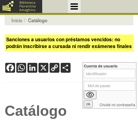
Inicio
Catálogo
Sanciones a usuarios con préstamos vencidos: no
podrán inscribirse a cursada ni rendir exámenes finales
Facebook
WhatsApp
LinkedIn
X
Copy
Share
Cuenta de usuario
Link
Olvidé mi contraseña
Catálogo