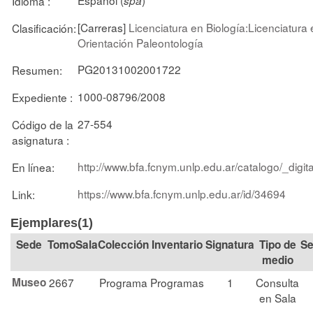
Idioma :
spa
[Carreras]
Licenciatura en Biología:Licenciatura 
Clasificación:
Orientación Paleontología
PG20131002001722
Resumen:
1000-08796/2008
Expediente :
27-554
Código de la
asignatura :
http://www.bfa.fcnym.unlp.edu.ar/catalogo/_digit
En línea:
https://www.bfa.fcnym.unlp.edu.ar/id/34694
Link:
Ejemplares(1)
Tomo
Sala
Colección
Signatura
Tipo de
Se
medio
Museo
2667
Programa
Programas
1
Consulta
en Sala