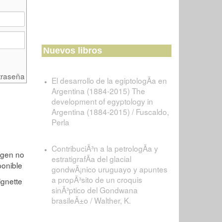
Nuevos libros
traseña
El desarrollo de la egiptologÃ­a en
Argentina (1884-2015) The
development of egyptology in
Argentina (1884-2015) / Fuscaldo,
Perla
ContribuciÃ³n a la petrologÃ­a y
estratigrafÃ­a del glacial
gondwÃ¡nico uruguayo y apuntes
a propÃ³sito de un croquis
sinÃ³ptico del Gondwana
brasileÃ±o / Walther, K.