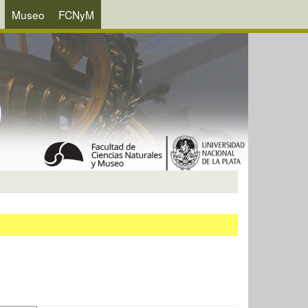
Museo
FCNyM