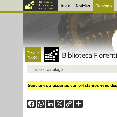
Inicio
Noticias
Catálogo
Inicio
Catálogo
Sanciones a usuarios con préstamos vencidos:
Facebook
WhatsApp
LinkedIn
X
Copy
Share
Link