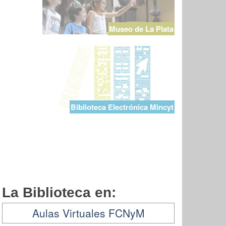
Museo de La Plata
Biblioteca Electrónica Mincyt
La Biblioteca en:
Aulas Virtuales FCNyM