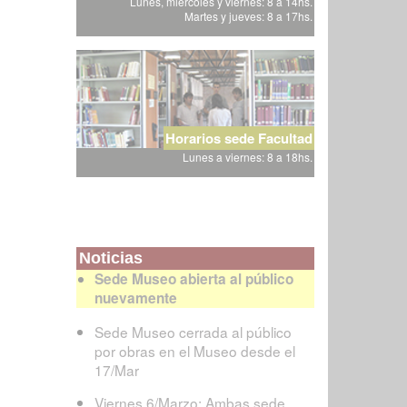
Lunes, miércoles y viernes: 8 a 14hs.
Martes y jueves: 8 a 17hs.
Horarios sede Facultad
Lunes a viernes: 8 a 18hs.
Noticias
Sede Museo abierta al público
nuevamente
Sede Museo cerrada al público
por obras en el Museo desde el
17/Mar
Viernes 6/Marzo: Ambas sede