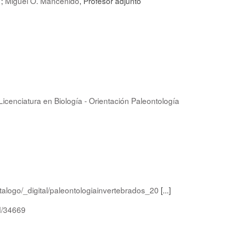
 ;
Miguel O. Manceñido
, Profesor adjunto
Licenciatura en Biología - Orientación Paleontología
talogo/_digital/paleontologiainvertebrados_20
[...]
id/34669