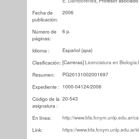
E. Damborenea
, Profesor asociado
2006
Fecha de
publicación:
6 p.
Número de
páginas:
Español (
)
Idioma :
spa
[Carreras]
Licenciatura en Biología:
Clasificación:
PG20131002001697
Resumen:
1000-04124/2006
Expediente :
20-543
Código de la
asignatura :
http://www.bfa.fcnym.unlp.edu.ar/ca
En línea:
https://www.bfa.fcnym.unlp.edu.ar/
Link: