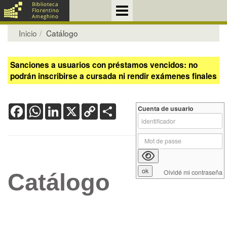
Inicio
Catálogo
Sanciones a usuarios con préstamos vencidos: no
podrán inscribirse a cursada ni rendir exámenes finales
Facebook
WhatsApp
LinkedIn
X
Copy
Share
Cuenta de usuario
Link
Olvidé mi contraseña
Catálogo