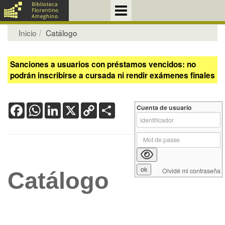
Inicio
Catálogo
Sanciones a usuarios con préstamos vencidos: no
podrán inscribirse a cursada ni rendir exámenes finales
Facebook
WhatsApp
LinkedIn
X
Copy
Share
Cuenta de usuario
Link
Olvidé mi contraseña
Catálogo