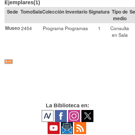
Ejemplares(1)
Tomo
Sala
Colección
Signatura
Tipo de
Se
medio
Museo
2454
Programa
Programas
1
Consulta
en Sala
La Biblioteca en: