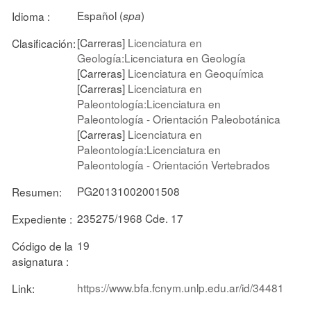
Español (
)
Idioma :
spa
[Carreras]
Licenciatura en
Clasificación:
Geología:Licenciatura en Geología
[Carreras]
Licenciatura en Geoquímica
[Carreras]
Licenciatura en
Paleontología:Licenciatura en
Paleontología - Orientación Paleobotánica
[Carreras]
Licenciatura en
Paleontología:Licenciatura en
Paleontología - Orientación Vertebrados
PG20131002001508
Resumen:
235275/1968 Cde. 17
Expediente :
19
Código de la
asignatura :
https://www.bfa.fcnym.unlp.edu.ar/id/34481
Link: