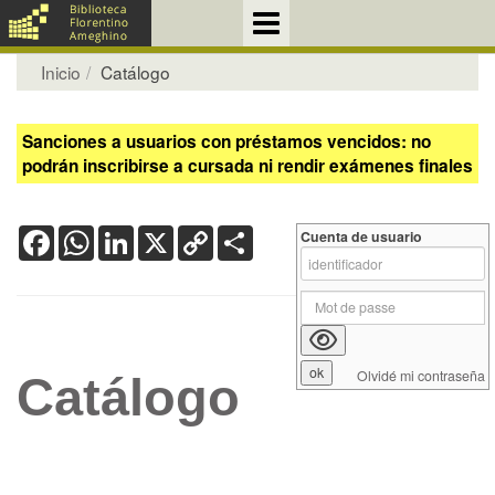
Inicio
Catálogo
Sanciones a usuarios con préstamos vencidos: no
podrán inscribirse a cursada ni rendir exámenes finales
Facebook
WhatsApp
LinkedIn
X
Copy
Share
Cuenta de usuario
Link
Olvidé mi contraseña
Catálogo