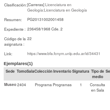
[Carreras]
Licenciatura en
Clasificación:
Geología:Licenciatura en Geología
PG20131002001458
Resumen:
236458/1968 Cde. 2
Expediente :
22
Código de la
asignatura :
https://www.bfa.fcnym.unlp.edu.ar/id/34431
Link:
Ejemplares(1)
Tomo
Sala
Colección
Signatura
Tipo de
Se
medio
Museo
2404
Programa
Programas
1
Consulta
en Sala