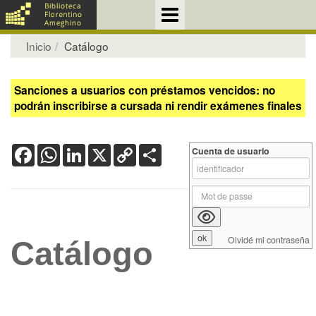
Inicio
Catálogo
Sanciones a usuarios con préstamos vencidos: no
podrán inscribirse a cursada ni rendir exámenes finales
Facebook
WhatsApp
LinkedIn
X
Copy
Share
Cuenta de usuario
Link
Olvidé mi contraseña
Catálogo