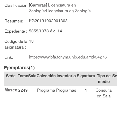
[Carreras]
Licenciatura en
Clasificación:
Zoología:Licenciatura en Zoología
PG20131002001303
Resumen:
5355/1973 Alc. 14
Expediente :
13
Código de la
asignatura :
https://www.bfa.fcnym.unlp.edu.ar/id/34276
Link:
Ejemplares(1)
Tomo
Sala
Colección
Signatura
Tipo de
Se
medio
Museo
2249
Programa
Programas
1
Consulta
en Sala