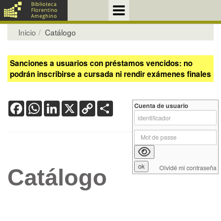
Inicio
Catálogo
Sanciones a usuarios con préstamos vencidos: no
podrán inscribirse a cursada ni rendir exámenes finales
Facebook
WhatsApp
LinkedIn
X
Copy
Share
Cuenta de usuario
Link
Olvidé mi contraseña
Catálogo