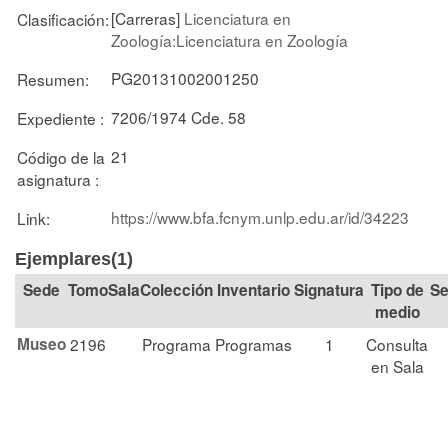
[Carreras]
Licenciatura en
Clasificación:
Zoología:Licenciatura en Zoología
PG20131002001250
Resumen:
7206/1974 Cde. 58
Expediente :
21
Código de la
asignatura :
https://www.bfa.fcnym.unlp.edu.ar/id/34223
Link:
Ejemplares(1)
Tomo
Sala
Colección
Signatura
Tipo de
Se
medio
Museo
2196
Programa
Programas
1
Consulta
en Sala