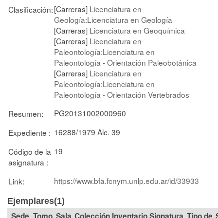
[Carreras]
Licenciatura en
Clasificación:
Geología:Licenciatura en Geología
[Carreras]
Licenciatura en Geoquímica
[Carreras]
Licenciatura en
Paleontología:Licenciatura en
Paleontología - Orientación Paleobotánica
[Carreras]
Licenciatura en
Paleontología:Licenciatura en
Paleontología - Orientación Vertebrados
PG20131002000960
Resumen:
16288/1979 Alc. 39
Expediente :
19
Código de la
asignatura :
https://www.bfa.fcnym.unlp.edu.ar/id/33933
Link:
Ejemplares(1)
Tomo
Sala
Colección
Signatura
Tipo de