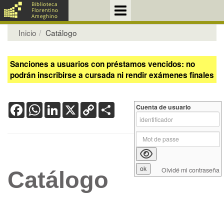
Inicio
Catálogo
Sanciones a usuarios con préstamos vencidos: no
podrán inscribirse a cursada ni rendir exámenes finales
Facebook
WhatsApp
LinkedIn
X
Copy
Share
Cuenta de usuario
Link
Olvidé mi contraseña
Catálogo