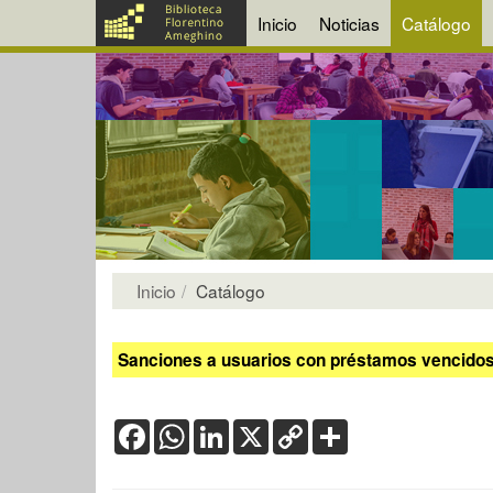
Inicio
Noticias
Catálogo
Inicio
Catálogo
Sanciones a usuarios con préstamos vencidos:
Facebook
WhatsApp
LinkedIn
X
Copy
Share
Link