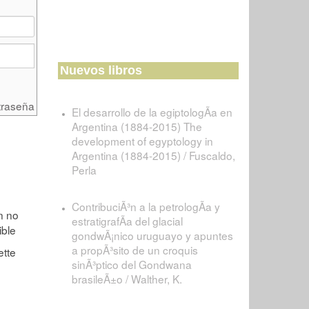
Nuevos libros
traseña
El desarrollo de la egiptologÃ­a en
Argentina (1884-2015) The
development of egyptology in
Argentina (1884-2015) / Fuscaldo,
Perla
ContribuciÃ³n a la petrologÃ­a y
estratigrafÃ­a del glacial
gondwÃ¡nico uruguayo y apuntes
a propÃ³sito de un croquis
sinÃ³ptico del Gondwana
brasileÃ±o / Walther, K.