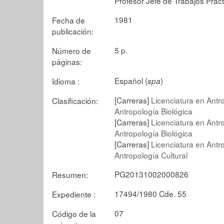
Profesor Jefe de Trabajos Práct
1981
Fecha de
publicación:
5 p.
Número de
páginas:
Español (
)
Idioma :
spa
[Carreras]
Licenciatura en Antr
Clasificación:
Antropología Biológica
[Carreras]
Licenciatura en Antr
Antropología Biológica
[Carreras]
Licenciatura en Antr
Antropología Cultural
PG20131002000826
Resumen:
17494/1980 Cde. 55
Expediente :
07
Código de la