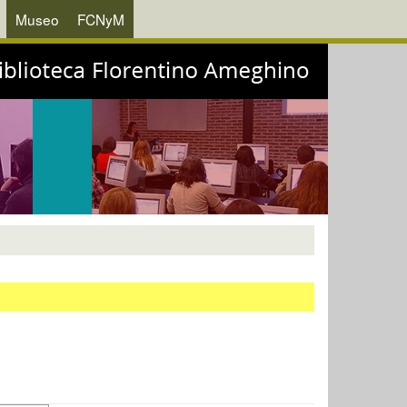
Museo
FCNyM