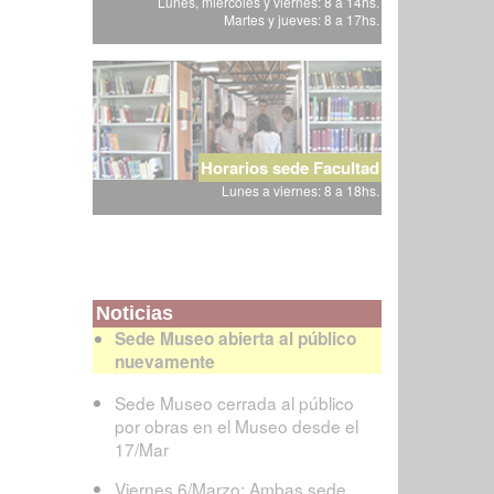
Lunes, miércoles y viernes: 8 a 14hs.
Martes y jueves: 8 a 17hs.
Horarios sede Facultad
Lunes a viernes: 8 a 18hs.
Noticias
Sede Museo abierta al público
nuevamente
Sede Museo cerrada al público
por obras en el Museo desde el
17/Mar
Viernes 6/Marzo: Ambas sede