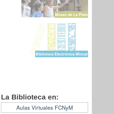
Museo de La Plata
Biblioteca Electrónica Mincyt
La Biblioteca en:
Aulas Virtuales FCNyM