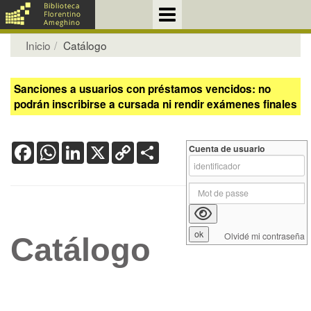
Inicio
Catálogo
Sanciones a usuarios con préstamos vencidos: no
podrán inscribirse a cursada ni rendir exámenes finales
Facebook
WhatsApp
LinkedIn
X
Copy
Share
Cuenta de usuario
Link
Olvidé mi contraseña
Catálogo