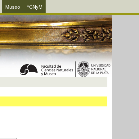
Museo
FCNyM