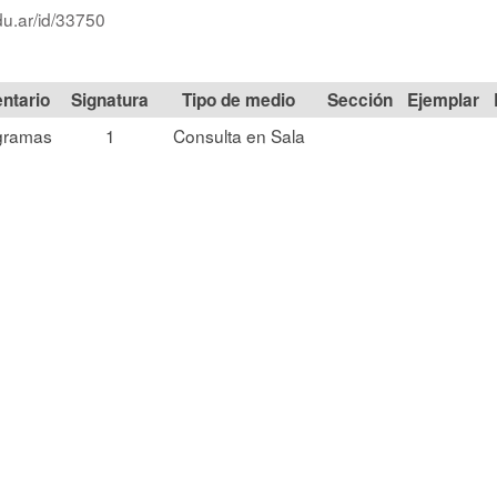
du.ar/id/33750
Signatura
Tipo de medio
Sección
gramas
1
Consulta en Sala