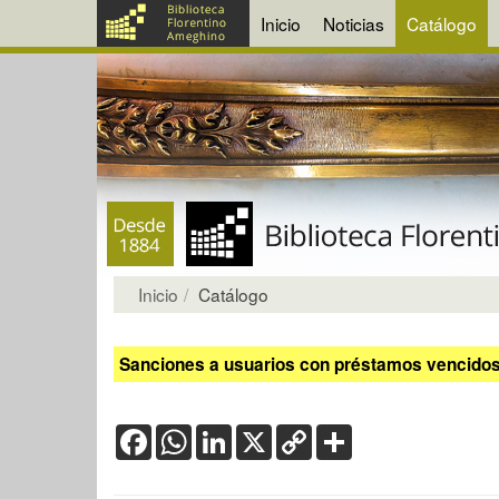
Inicio
Noticias
Catálogo
Inicio
Catálogo
Sanciones a usuarios con préstamos vencidos:
Facebook
WhatsApp
LinkedIn
X
Copy
Share
Link