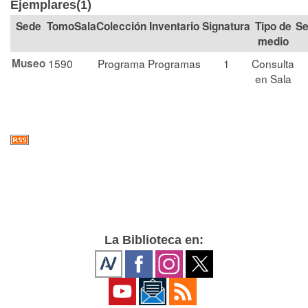
Ejemplares(1)
Tomo
Sala
Colección
Signatura
Tipo de
Se
medio
Museo
1590
Programa
Programas
1
Consulta
en Sala
La Biblioteca en: