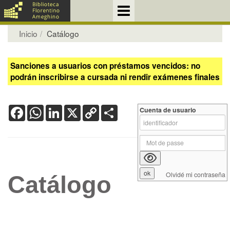
Inicio
Catálogo
Sanciones a usuarios con préstamos vencidos: no
podrán inscribirse a cursada ni rendir exámenes finales
Facebook
WhatsApp
LinkedIn
X
Copy
Share
Cuenta de usuario
Link
Olvidé mi contraseña
Catálogo