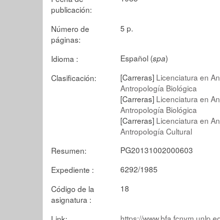
publicación:
5 p.
Número de
páginas:
Español (
)
Idioma :
spa
[Carreras]
Licenciatura en An
Clasificación:
Antropología Biológica
[Carreras]
Licenciatura en An
Antropología Biológica
[Carreras]
Licenciatura en An
Antropología Cultural
PG20131002000603
Resumen:
6292/1985
Expediente :
18
Código de la
asignatura :
https://www.bfa.fcnym.unlp.e
Link: