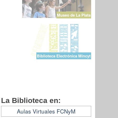
Museo de La Plata
Biblioteca Electrónica Mincyt
La Biblioteca en:
Aulas Virtuales FCNyM