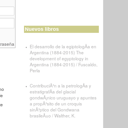
Nuevos libros
traseña
El desarrollo de la egiptologÃ­a en
Argentina (1884-2015) The
development of egyptology in
Argentina (1884-2015) / Fuscaldo,
Perla
ContribuciÃ³n a la petrologÃ­a y
estratigrafÃ­a del glacial
gondwÃ¡nico uruguayo y apuntes
a propÃ³sito de un croquis
sinÃ³ptico del Gondwana
brasileÃ±o / Walther, K.