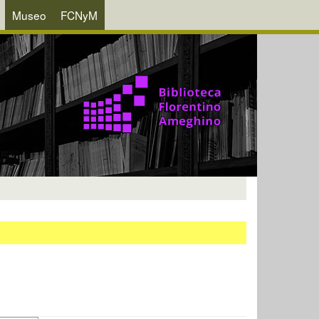
Museo
FCNyM