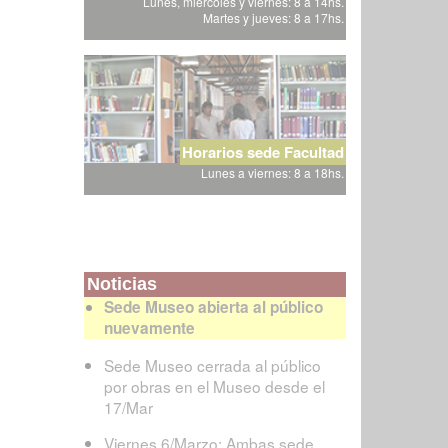
Lunes, miércoles y viernes: 8 a 14hs.
Martes y jueves: 8 a 17hs.
Horarios sede Facultad
Lunes a viernes: 8 a 18hs.
Noticias
Sede Museo abierta al público
nuevamente
Sede Museo cerrada al público
por obras en el Museo desde el
17/Mar
Viernes 6/Marzo: Ambas sede