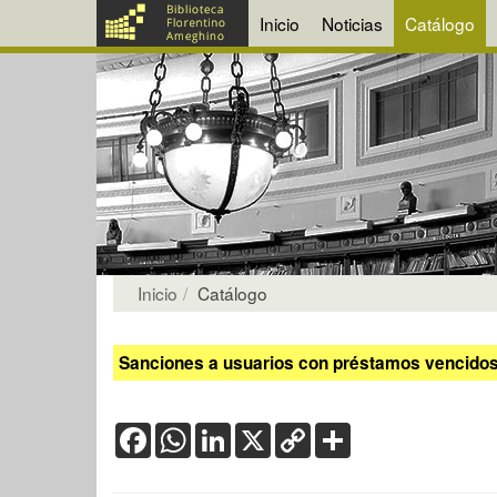
Inicio
Noticias
Catálogo
Inicio
Catálogo
Sanciones a usuarios con préstamos vencidos:
Facebook
WhatsApp
LinkedIn
X
Copy
Share
Link