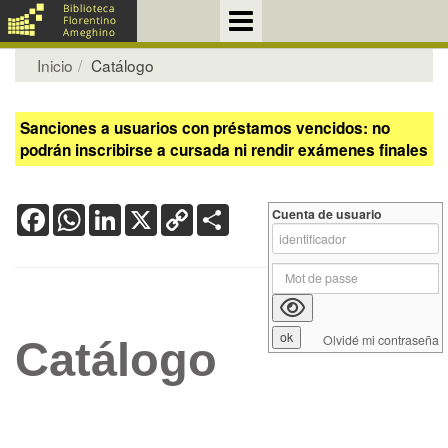
Inicio
Catálogo
Sanciones a usuarios con préstamos vencidos: no
podrán inscribirse a cursada ni rendir exámenes finales
Facebook
WhatsApp
LinkedIn
X
Copy
Share
Cuenta de usuario
Link
Olvidé mi contraseña
Catálogo