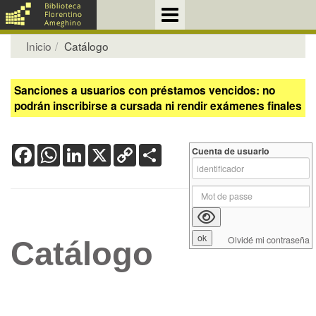
Inicio
Catálogo
Sanciones a usuarios con préstamos vencidos: no
podrán inscribirse a cursada ni rendir exámenes finales
Facebook
WhatsApp
LinkedIn
X
Copy
Share
Cuenta de usuario
Link
Olvidé mi contraseña
Catálogo