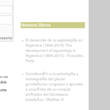
Nuevos libros
traseña
El desarrollo de la egiptologÃ­a en
Argentina (1884-2015) The
development of egyptology in
Argentina (1884-2015) / Fuscaldo,
Perla
ContribuciÃ³n a la petrologÃ­a y
estratigrafÃ­a del glacial
gondwÃ¡nico uruguayo y apuntes
a propÃ³sito de un croquis
sinÃ³ptico del Gondwana
brasileÃ±o / Walther, K.