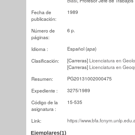
Blasi
, Profesor Jefe de Trabajos
1989
Fecha de
publicación:
6 p.
Número de
páginas:
Español (
)
Idioma :
spa
[Carreras]
Licenciatura en Geolo
Clasificación:
[Carreras]
Licenciatura en Geoq
PG20131002000475
Resumen:
3275/1989
Expediente :
15-535
Código de la
asignatura :
https://www.bfa.fcnym.unlp.edu.
Link:
Ejemplares(1)