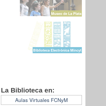
Museo de La Plata
Biblioteca Electrónica Mincyt
La Biblioteca en:
Aulas Virtuales FCNyM