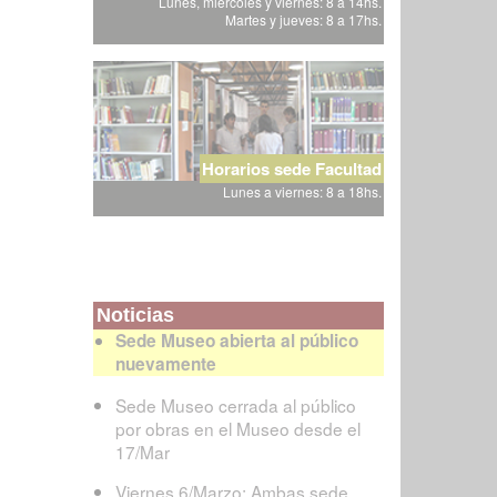
Lunes, miércoles y viernes: 8 a 14hs.
Martes y jueves: 8 a 17hs.
Horarios sede Facultad
Lunes a viernes: 8 a 18hs.
Noticias
Sede Museo abierta al público
nuevamente
Sede Museo cerrada al público
por obras en el Museo desde el
17/Mar
Viernes 6/Marzo: Ambas sede