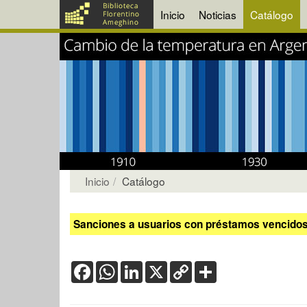
Inicio
Noticias
Catálogo
Inicio
Catálogo
Sanciones a usuarios con préstamos vencidos:
Facebook
WhatsApp
LinkedIn
X
Copy
Share
Link