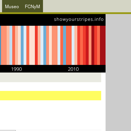
Museo
FCNyM