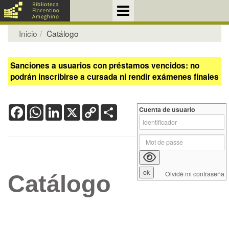
Inicio
Catálogo
Sanciones a usuarios con préstamos vencidos: no
podrán inscribirse a cursada ni rendir exámenes finales
Facebook
WhatsApp
LinkedIn
X
Copy
Share
Cuenta de usuario
Link
Olvidé mi contraseña
Catálogo