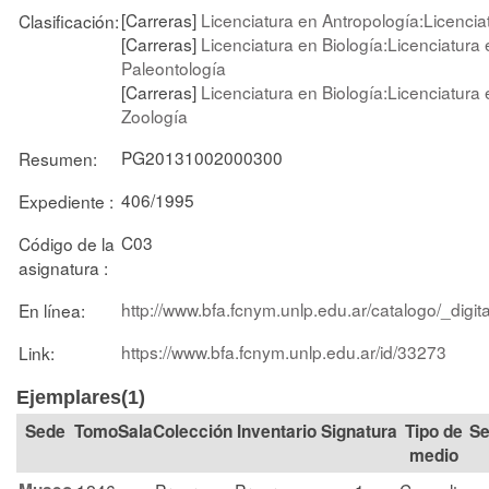
[Carreras]
Licenciatura en Antropología:Licencia
Clasificación:
[Carreras]
Licenciatura en Biología:Licenciatura 
Paleontología
[Carreras]
Licenciatura en Biología:Licenciatura 
Zoología
PG20131002000300
Resumen:
406/1995
Expediente :
C03
Código de la
asignatura :
http://www.bfa.fcnym.unlp.edu.ar/catalogo/_dig
En línea:
https://www.bfa.fcnym.unlp.edu.ar/id/33273
Link:
Ejemplares(1)
Tomo
Sala
Colección
Signatura
Tipo de
Se
medio