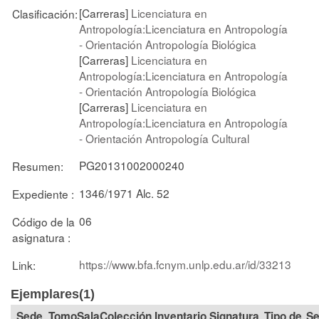
[Carreras]
Licenciatura en
Clasificación:
Antropología:Licenciatura en Antropología
- Orientación Antropología Biológica
[Carreras]
Licenciatura en
Antropología:Licenciatura en Antropología
- Orientación Antropología Biológica
[Carreras]
Licenciatura en
Antropología:Licenciatura en Antropología
- Orientación Antropología Cultural
PG20131002000240
Resumen:
1346/1971 Alc. 52
Expediente :
06
Código de la
asignatura :
https://www.bfa.fcnym.unlp.edu.ar/id/33213
Link:
Ejemplares(1)
Tomo
Sala
Colección
Signatura
Tipo de
Se