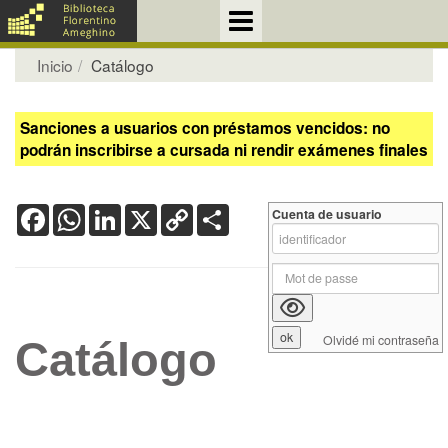
Inicio
Catálogo
Sanciones a usuarios con préstamos vencidos: no
podrán inscribirse a cursada ni rendir exámenes finales
Facebook
WhatsApp
LinkedIn
X
Copy
Share
Cuenta de usuario
Link
Olvidé mi contraseña
Catálogo