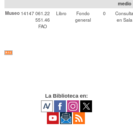
medio
Museo
14147
061.22
Libro
Fondo
0
Consult
551.46
general
en Sala
FAO
La Biblioteca en: