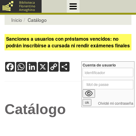
Inicio
Catálogo
Sanciones a usuarios con préstamos vencidos: no
podrán inscribirse a cursada ni rendir exámenes finales
Facebook
WhatsApp
LinkedIn
X
Copy
Share
Cuenta de usuario
Link
Olvidé mi contraseña
Catálogo