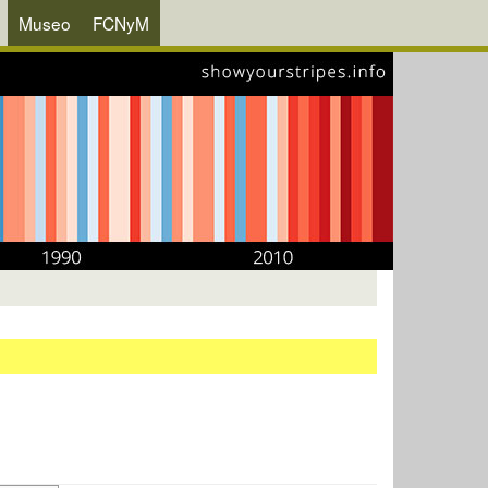
Museo
FCNyM