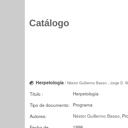
Catálogo
Herpetología
/
Néstor Guillermo Basso
;
Jorge D. W
Herpetología
Título :
Programa
Tipo de documento:
Néstor Guillermo Basso
, Pr
Autores:
1996
Fecha de