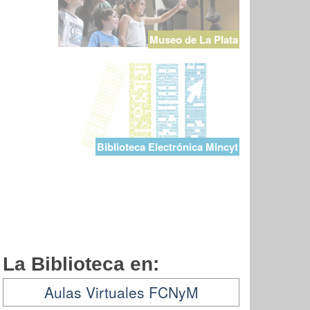
Museo de La Plata
Biblioteca Electrónica Mincyt
La Biblioteca en:
Aulas Virtuales FCNyM