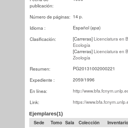
publicación:
14 p.
Número de páginas:
Español (
)
Idioma :
spa
[Carreras]
Licenciatura en B
Clasificación:
Ecología
[Carreras]
Licenciatura en B
Zoología
PG20131002000221
Resumen:
2059/1996
Expediente :
http://www.bfa.fcnym.unlp.e
En línea:
https://www.bfa.fcnym.unlp.
Link:
Ejemplares(1)
Tomo
Sala
Colección