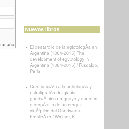
Nuevos libros
traseña
El desarrollo de la egiptologÃ­a en
Argentina (1884-2015) The
development of egyptology in
Argentina (1884-2015) / Fuscaldo,
Perla
ContribuciÃ³n a la petrologÃ­a y
estratigrafÃ­a del glacial
gondwÃ¡nico uruguayo y apuntes
a propÃ³sito de un croquis
sinÃ³ptico del Gondwana
brasileÃ±o / Walther, K.