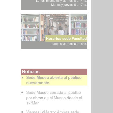
Lunes, miércoles y viernes: 8 a 14hs.
Martes y jueves: 8 a 17hs.
Horarios sede Facultad
Lunes a viernes: 8 a 18hs.
Noticias
Sede Museo abierta al público
nuevamente
Sede Museo cerrada al público
por obras en el Museo desde el
17/Mar
Viernes 6/Marzo: Ambas sede