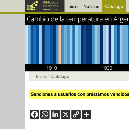
Inicio
Noticias
Catálogo
Inicio
Catálogo
Sanciones a usuarios con préstamos vencidos:
Facebook
WhatsApp
LinkedIn
X
Copy
Share
Link