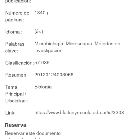
publicación:
1340 p.
Número de
páginas:
(
)
Idioma :
fra
Microbiología
Microscopía
Métodos de
Palabras
investigación
clave:
57.086
Clasificación:
20120124003066
Resumen:
Biología
Tema
Principal /
Disciplina :
https://www.bfa.fcnym.unlp.edu.ar/id/3308
Link:
Reserva
Reservar este documento