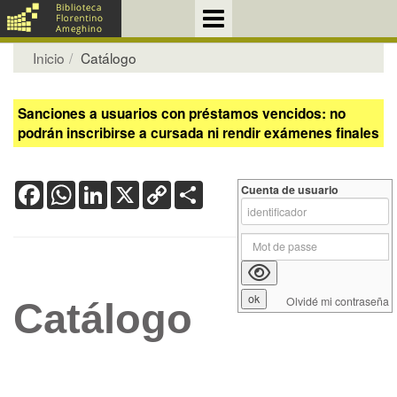
Inicio
Catálogo
Sanciones a usuarios con préstamos vencidos: no
podrán inscribirse a cursada ni rendir exámenes finales
Facebook
WhatsApp
LinkedIn
X
Copy
Share
Cuenta de usuario
Link
Olvidé mi contraseña
Catálogo