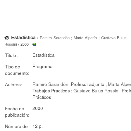
Estadística
/
Ramiro Sarandón
;
Marta Alperín
;
Gustavo Bulus
Rossini
/ 2000
Estadística
Título :
Programa
Tipo de
documento:
Ramiro Sarandón
, Profesor adjunto ;
Marta Alper
Autores:
Trabajos Prácticos ;
Gustavo Bulus Rossini
, Pro
Prácticos
2000
Fecha de
publicación:
12 p.
Número de