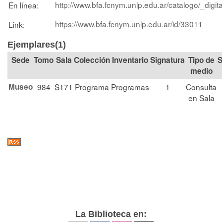
http://www.bfa.fcnym.unlp.edu.ar/catalogo/_digit
En línea:
https://www.bfa.fcnym.unlp.edu.ar/id/33011
Link:
Ejemplares(1)
Tomo
Sala
Colección
Signatura
Tipo de
S
medio
Museo
984
S171
Programa
Programas
1
Consulta
en Sala
La Biblioteca en: