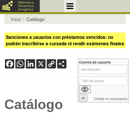
Inicio
Catálogo
Sanciones a usuarios con préstamos vencidos: no
podrán inscribirse a cursada ni rendir exámenes finales
Facebook
WhatsApp
LinkedIn
X
Copy
Share
Cuenta de usuario
Link
Olvidé mi contraseña
Catálogo